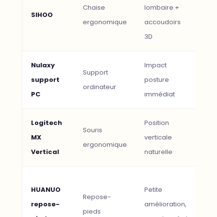
Chaise
lombaire +
Mal
SIHOO
ergonomique
accoudoirs
+6h
3D
Nulaxy
Impact
Do
Support
support
posture
cer
ordinateur
PC
immédiat
pet
Logitech
Position
Souris
Do
MX
verticale
ergonomique
poi
Vertical
naturelle
Ja
HUANUO
Petite
Repose-
lou
repose-
amélioration,
pieds
cha