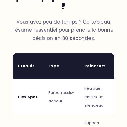
?
Vous avez peu de temps ? Ce tableau
résume l'essentiel pour prendre la bonne
décision en 30 secondes.
Produit
Type
Point fort
Id
Réglage
+4
Bureau assis-
FlexiSpot
électrique
ass
debout
silencieux
tél
Support