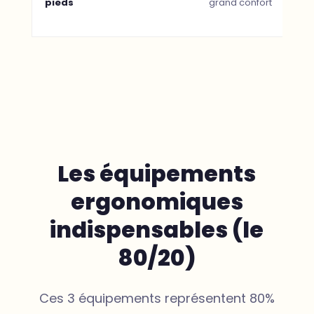
pieds
grand confort
ha
Les équipements
ergonomiques
indispensables (le
80/20)
Ces 3 équipements représentent 80%